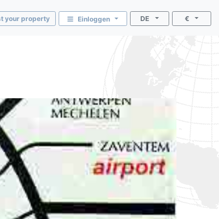
st your property
DE
€
Einloggen