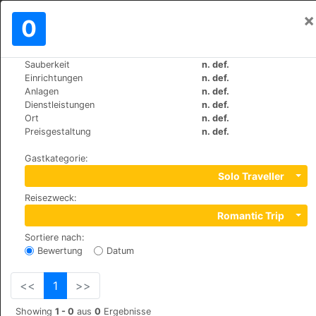
×
Einloggen
0
DE
€
Sauberkeit
n. def.
>
>
Weltweit
Bulgaria
Bansko
Einrichtungen
n. def.
Grand Royale Hotel & Spa
Anlagen
n. def.
Dienstleistungen
n. def.
+359 (0)74996044
Ort
n. def.
Todorini Ochi 3, 2770
Preisgestaltung
n. def.
Gastkategorie
:
Solo Traveller
Reisezweck
:
Romantic Trip
Sortiere nach
:
Bewertung
Datum
<<
1
>>
Showing
1 - 0
aus
0
Ergebnisse