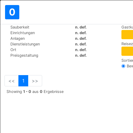
0
>
>
Sauberkeit
n. def.
Gastk
Weltweit
Bulgaria
Varna
Einrichtungen
n. def.
Chernaeff
Anlagen
n. def.
Reise
Dienstleistungen
n. def.
Golden sands alen mak
+359 (0)52 304875
Ort
n. def.
Preisgestaltung
n. def.
Sortie
Be
<<
1
>>
Showing
1 - 0
aus
0
Ergebnisse