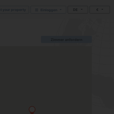
st your property
DE
€
Einloggen
Zimmer anfordern