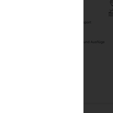
Sauna
fon
Wassersport
aanlage
Reiten
ehapparat mit Kabel oder Satelliten
Touren und Ausflüge