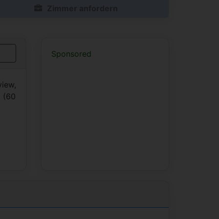
Zimmer anfordern
Sponsored
view,
s (60