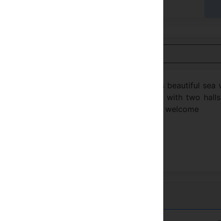
nsicht auf Deutsch
 rooms and 2 apartments. Each of them has beautiful sea 
n the ground floor there’s an English Pub with two hall
 lot and transportation to the beach. You are welcome