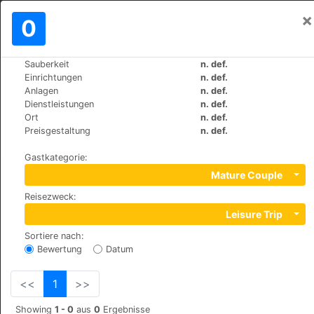
×
Einloggen
0
DE
€
Sauberkeit
n. def.
>
>
Weltweit
Bulgaria
Varna
Einrichtungen
n. def.
Chernaeff
Anlagen
n. def.
Dienstleistungen
n. def.
+359 (0)52 304875
Ort
n. def.
Golden sands alen mak 569, 9005
Preisgestaltung
n. def.
Gastkategorie
:
Mature Couple
Reisezweck
:
Leisure Trip
Sortiere nach
:
Bewertung
Datum
<<
1
>>
Showing
1 - 0
aus
0
Ergebnisse