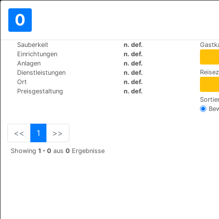
0
>
>
Sauberkeit
n. def.
Gastk
Weltweit
Cyprus
Tochni
Einrichtungen
n. def.
Jasmines House
Anlagen
n. def.
Reise
Dienstleistungen
n. def.
Saint Constantine & Helen,
+357 99252129
Ort
n. def.
Preisgestaltung
n. def.
Sortie
Be
<<
1
>>
Showing
1 - 0
aus
0
Ergebnisse