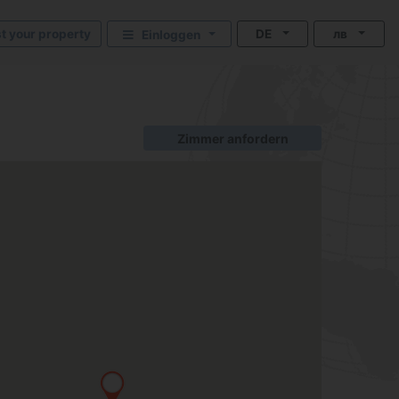
st your property
DE
лв
Einloggen
Zimmer anfordern