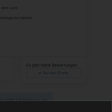
 dem Land
heologische Gebiete
Es gibt keine Bewertungen
Sei der Erste.
ler-APIs
|
Kontaktiere uns
te ©
©2000-2020 tobook.com