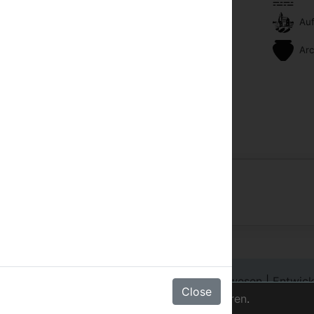
Auf
ehapparat mit Kabel oder Satelliten
Arc
bett
ist ohne Strafe möglich.
ldung
|
Chain Login
|
registrieren Sie Ihr Anwesen
|
Entwick
Close
Urheberrech
bsite-Erfahrung zu verbessern.
Mehr erfahren
.