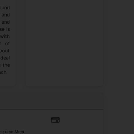
round
e and
d and
se is
with
m of
about
ideal
h the
ach.
e dem Meer