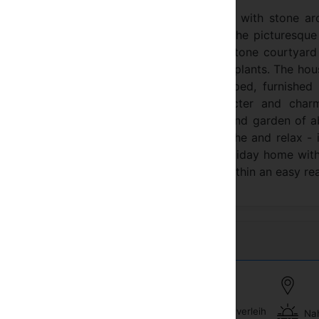
cal value, was originally built exclusively with stone a
ts original state. The house is situated in the picturesqu
n tall stone walls, it has large old cobble-stone courtyar
nes and other traditional flowers, herbs & plants. The hou
bination of stone and wood. Well equipped, furnished 
th traditional objects combines the character and char
rts. Its balcony, large internal courtyard and garden of 
 of the village and opportunity to sunbathe and relax - 
y to live in this warm, calm and secluded holiday home wit
n, close to the sea and the whole Cyprus within an easy re
Fahrradverleih
Nah
aanlage