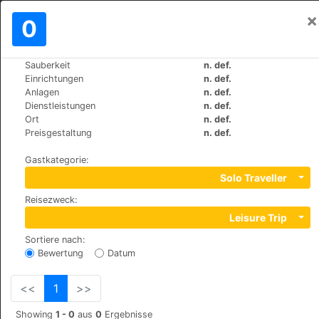
×
Einloggen
0
DE
лв
Sauberkeit
n. def.
>
>
Weltweit
Cyprus
Tochni
Einrichtungen
n. def.
Jasmines House
Anlagen
n. def.
Dienstleistungen
n. def.
+357 99252129
Ort
n. def.
Saint Constantine & Helen, 7740
Preisgestaltung
n. def.
Gastkategorie
:
Solo Traveller
Reisezweck
:
Leisure Trip
Sortiere nach
:
Bewertung
Datum
<<
1
>>
Showing
1 - 0
aus
0
Ergebnisse