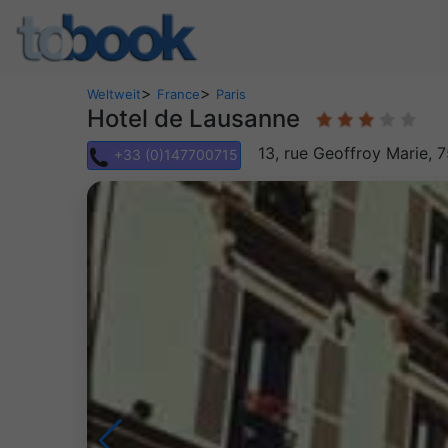
>
>
Weltweit
France
Paris
Hotel de Lausanne
13, rue Geoffroy Marie, 
+33 (0)147700715