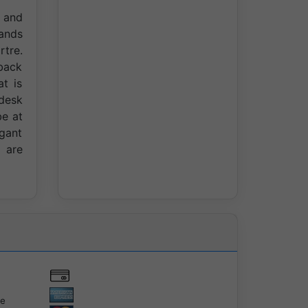
e and
rands
rtre.
 back
at is
 desk
be at
egant
 are
te