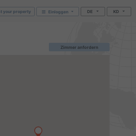
st your property
DE
KD
Einloggen
Zimmer anfordern