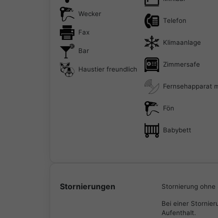
Wecker
Telefon
Fax
Klimaanlage
Bar
Zimmersafe
Haustier freundlich
Fernsehapparat mi
Fön
Babybett
Stornierungen
Stornierung ohne 
Bei einer Stornie
Aufenthalt.