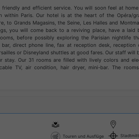
 friendly and efficient service. You will soon feel at hom
on within Paris. Our hotel is at the heart of the Opéra/g
re, to Grands Magasins, the Seine, Les Halles and Montma
ngs, you will come back to a reviving place, have a laid
oms, before possibly exploring the Parisian nightlife th
 bar, direct phone line, fax at reception desk, reception
ailles or Disneyland shuttles at good fares. Our staff will 
r stay. Our 31 rooms are filled with lively colors and el
able TV, air condition, hair dryer, mini-bar. The rooms
Stadtmit
Touren und Ausflüge