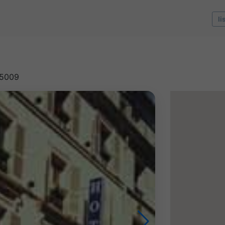
li
75009