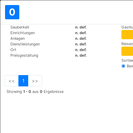
0
>
>
Sauberkeit
n. def.
Gastk
Weltweit
Spain
Cruz-de-Tejeda
Einrichtungen
n. def.
Hotel Rural El Refugio
Anlagen
n. def.
Reise
Dienstleistungen
n. def.
Calle Cruz de Tejeda S/N, 35328
Ort
n. def.
Preisgestaltung
n. def.
Sortie
Be
<<
1
>>
Showing
1 - 0
aus
0
Ergebnisse