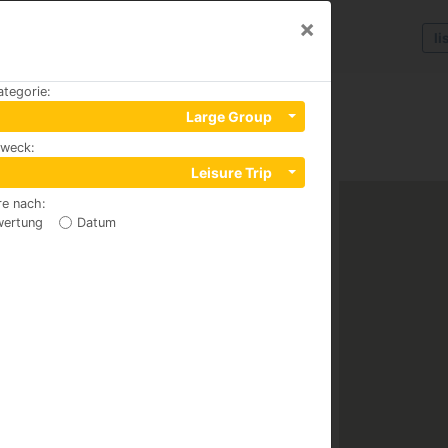
×
li
ategorie
:
Large Group
zweck
:
Leisure Trip
re nach
:
wertung
Datum