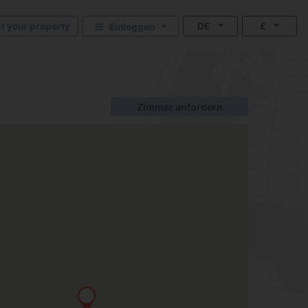
st your property
DE
£
Einloggen
Zimmer anfordern