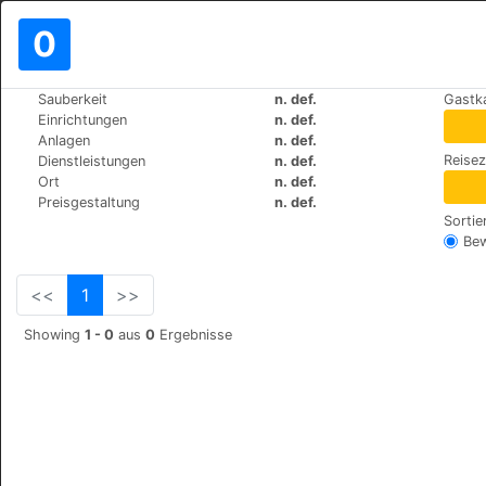
0
>
>
Sauberkeit
n. def.
Gastk
Weltweit
Spain
Cruz-de-Tejeda
Einrichtungen
n. def.
Hotel Rural El Refugio
Anlagen
n. def.
Reise
Dienstleistungen
n. def.
Calle Cruz de Tejeda S/N, 35328
Ort
n. def.
Preisgestaltung
n. def.
Sortie
Be
<<
1
>>
Showing
1 - 0
aus
0
Ergebnisse