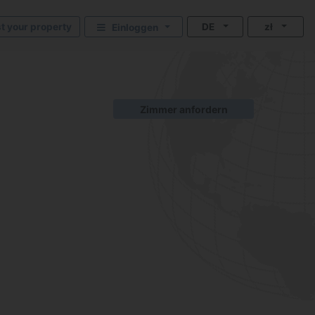
st your property
DE
zł
Einloggen
Zimmer anfordern