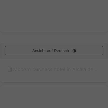
Ansicht auf Deutsch
Modern business hotel in Alcalá de Henares, Madrid. The Alcalá Plaza is a new built hotel thought for the business people. Located in Alcalá de Henares, Madrid, the hotel has 200 modern and elegant complete rooms and three complete meeting rooms with capacity of until 150 people. The hotel Alcalá Plaza is surrounded by a vast public transportation network. Moreover, there is a large commercial and sports offer in the hotel neighborhoods. Rooms have designed and fully equipped to offer serviceability and total relaxation. Provided with a safe, a minibar, a satellite TV and pay-per-view, Internet, hairdryer.... all to make your stay more pleasant.