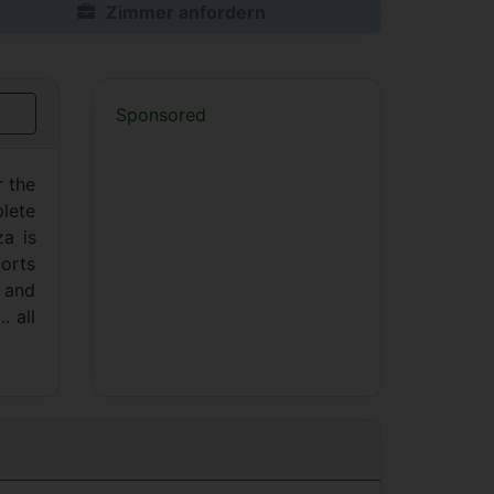
Zimmer anfordern
Sponsored
r the
plete
a is
ports
y and
. all