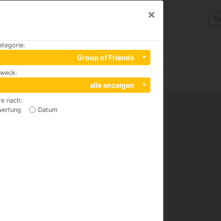
×
li
ategorie
:
Group of Friends
zweck
:
alle anzeigen
re nach
:
wertung
Datum