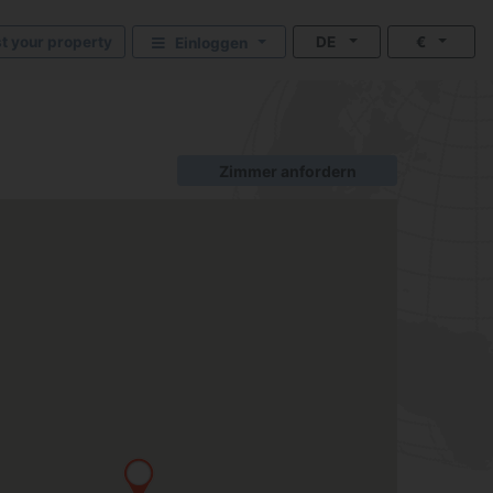
st your property
DE
€
Einloggen
Zimmer anfordern