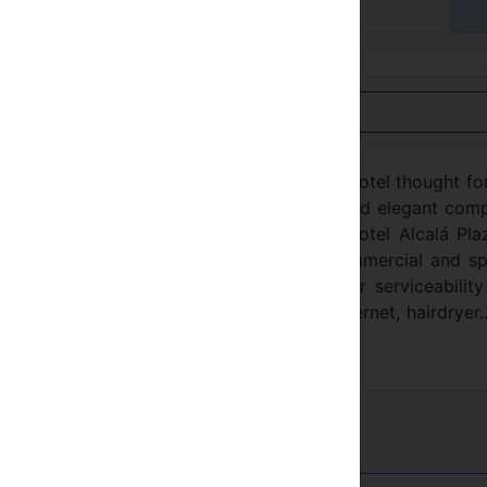
hlen Sie im Hotel
nsicht auf Deutsch
, Madrid. The Alcalá Plaza is a new built hotel thought fo
nares, Madrid, the hotel has 200 modern and elegant com
with capacity of until 150 people. The hotel Alcalá Plaz
on network. Moreover, there is a large commercial and s
have designed and fully equipped to offer serviceabilit
nibar, a satellite TV and pay-per-view, Internet, hairdryer...