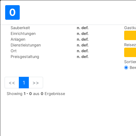
0
>
>
Sauberkeit
n. def.
Gastk
Weltweit
Spain
Madrid-Alcala-de-Henares
Einrichtungen
n. def.
Hotel Alcala Plaza
Anlagen
n. def.
Reise
Dienstleistungen
n. def.
Calle Hita, 4, 28805
+34 918783400
Ort
n. def.
Preisgestaltung
n. def.
Sortie
Be
<<
1
>>
Showing
1 - 0
aus
0
Ergebnisse