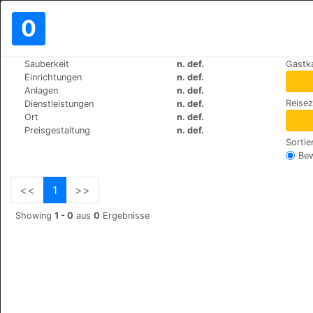
0
>
>
Sauberkeit
n. def.
Gastk
Weltweit
Spain
Madrid-Alcala-de-Henares
Einrichtungen
n. def.
Hotel Alcala Plaza
Anlagen
n. def.
Reise
Dienstleistungen
n. def.
Calle Hita, 4, 28805
+34 918783400
Ort
n. def.
Preisgestaltung
n. def.
Sortie
Be
<<
1
>>
Showing
1 - 0
aus
0
Ergebnisse