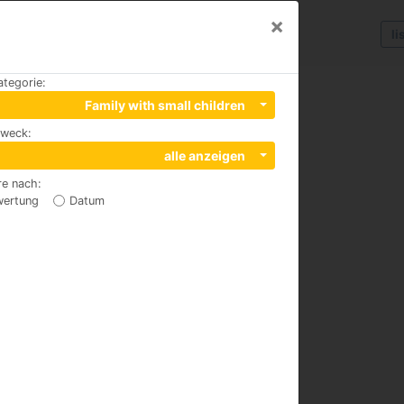
×
li
ategorie
:
Family with small children
zweck
:
alle anzeigen
re nach
:
wertung
Datum