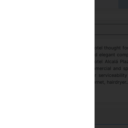
hlen Sie im Hotel
nsicht auf Deutsch
, Madrid. The Alcalá Plaza is a new built hotel thought fo
nares, Madrid, the hotel has 200 modern and elegant com
with capacity of until 150 people. The hotel Alcalá Plaz
on network. Moreover, there is a large commercial and s
have designed and fully equipped to offer serviceabilit
nibar, a satellite TV and pay-per-view, Internet, hairdryer...