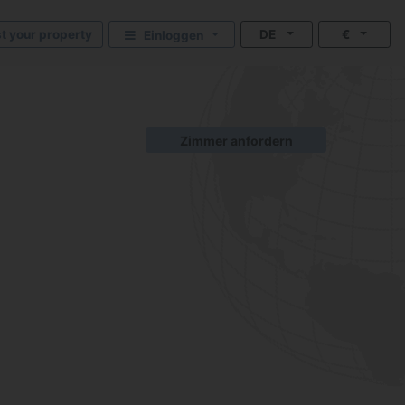
st your property
DE
€
Einloggen
Zimmer anfordern