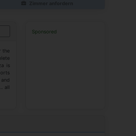
Zimmer anfordern
Sponsored
r the
plete
a is
ports
y and
. all