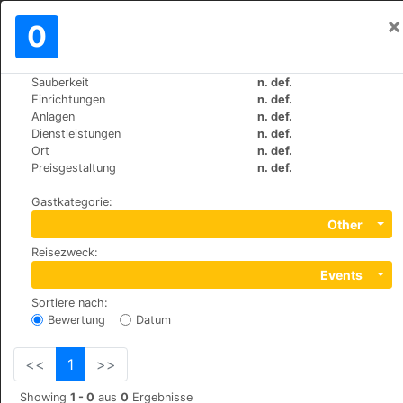
×
Einloggen
0
DE
€
Sauberkeit
n. def.
>
>
Weltweit
Spain
Madrid-Alcala-de-Henares
Einrichtungen
n. def.
Hotel Alcala Plaza
Anlagen
n. def.
Dienstleistungen
n. def.
+34 918783400
Ort
n. def.
Calle Hita, 4, 28805
Preisgestaltung
n. def.
Gastkategorie
:
Other
Reisezweck
:
Events
Sortiere nach
:
Bewertung
Datum
<<
1
>>
Showing
1 - 0
aus
0
Ergebnisse