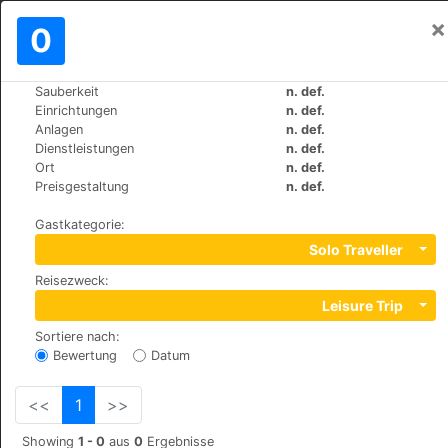
×
Einloggen
0
DE
€
Sauberkeit
n. def.
>
>
Weltweit
Spain
Mallorca-Capdepera
Einrichtungen
n. def.
Beach Club Font de Sa Cala
Anlagen
n. def.
Dienstleistungen
n. def.
Ort
n. def.
+34 971222293
Preisgestaltung
n. def.
Avda. Canyamel 48, 7580
Gastkategorie
:
Solo Traveller
Reisezweck
:
Leisure Trip
Sortiere nach
:
Bewertung
Datum
<<
1
>>
Showing
1 - 0
aus
0
Ergebnisse