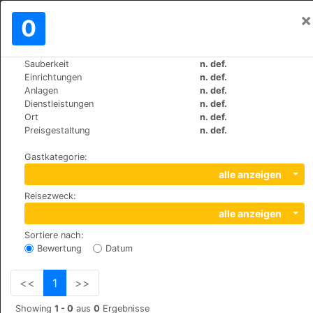
×
Einloggen
0
DE
€
Sauberkeit
n. def.
>
>
Weltweit
Spain
Tenerife
Einrichtungen
n. def.
Hotel Rural La Maison
Anlagen
n. def.
Dienstleistungen
n. def.
Ort
n. def.
Del Centro nº 1, 38290
Preisgestaltung
n. def.
Gastkategorie
:
alle anzeigen
Reisezweck
:
alle anzeigen
Sortiere nach
:
Bewertung
Datum
<<
1
>>
Showing
1 - 0
aus
0
Ergebnisse