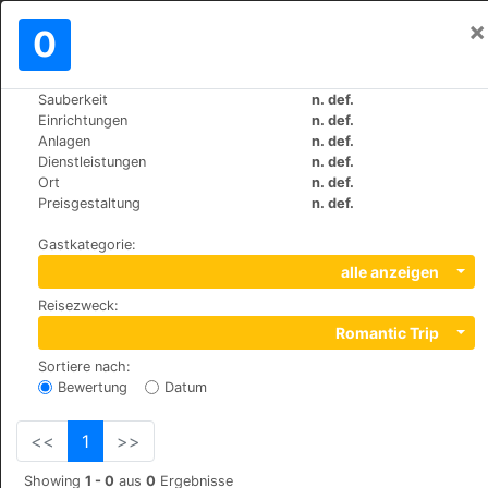
×
Einloggen
0
DE
€
Sauberkeit
n. def.
>
>
Weltweit
Spain
Tenerife
Einrichtungen
n. def.
Hotel Rural La Maison
Anlagen
n. def.
Dienstleistungen
n. def.
Ort
n. def.
Del Centro nº 1, 38290
Preisgestaltung
n. def.
Gastkategorie
:
alle anzeigen
Reisezweck
:
Romantic Trip
Sortiere nach
:
Bewertung
Datum
<<
1
>>
Showing
1 - 0
aus
0
Ergebnisse