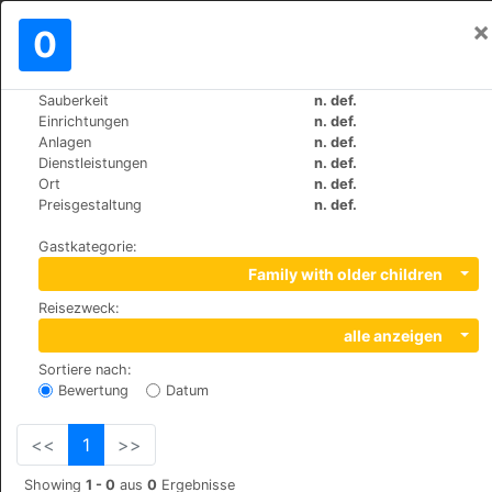
×
Einloggen
0
DE
€
Sauberkeit
n. def.
>
>
Weltweit
Spain
Torremolinos
Einrichtungen
n. def.
Hotel y Apartamentos Roc El Pinar
Anlagen
n. def.
Dienstleistungen
n. def.
Ort
n. def.
+34 971213090
Preisgestaltung
n. def.
Sierra de Guadarrama s/n, 29620
Gastkategorie
:
Family with older children
Reisezweck
:
alle anzeigen
Sortiere nach
:
Bewertung
Datum
<<
1
>>
Showing
1 - 0
aus
0
Ergebnisse