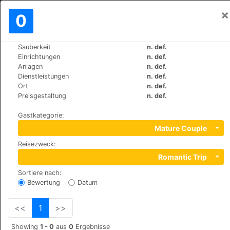
×
Einloggen
0
DE
€
Sauberkeit
n. def.
>
>
Weltweit
Spain
Torremolinos
Einrichtungen
n. def.
Hotel y Apartamentos Roc El Pinar
Anlagen
n. def.
Dienstleistungen
n. def.
Ort
n. def.
+34 971213090
Preisgestaltung
n. def.
Sierra de Guadarrama s/n, 29620
Gastkategorie
:
Mature Couple
Reisezweck
:
Romantic Trip
Sortiere nach
:
Bewertung
Datum
<<
1
>>
Showing
1 - 0
aus
0
Ergebnisse