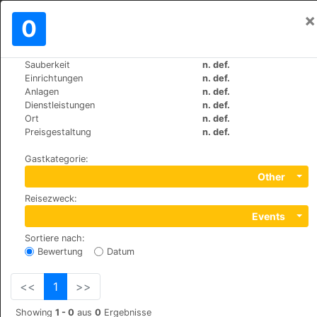
×
Einloggen
0
DE
€
Sauberkeit
n. def.
>
>
Weltweit
Spain
Torremolinos
Einrichtungen
n. def.
Hotel y Apartamentos Roc El Pinar
Anlagen
n. def.
Dienstleistungen
n. def.
Ort
n. def.
+34 971213090
Preisgestaltung
n. def.
Sierra de Guadarrama s/n, 29620
Gastkategorie
:
Other
Reisezweck
:
Events
Sortiere nach
:
Bewertung
Datum
<<
1
>>
Showing
1 - 0
aus
0
Ergebnisse