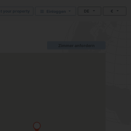
st your property
DE
€
Einloggen
Zimmer anfordern