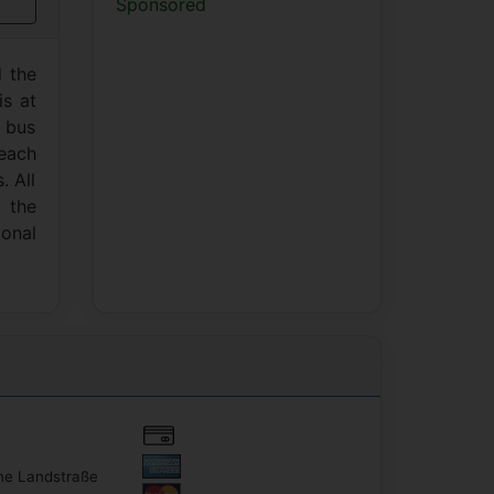
Sponsored
d the
is at
e bus
beach
. All
o the
ional
e Landstraße