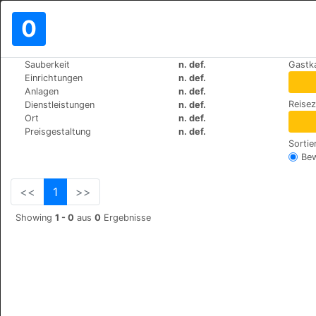
0
>
>
Sauberkeit
n. def.
Gastk
Weltweit
Spain
Torremolinos
Einrichtungen
n. def.
Hotel y Apartamentos Roc El P
Anlagen
n. def.
Reise
Dienstleistungen
n. def.
Sierra de Guadarrama s/n,
+34 971213090
Ort
n. def.
Preisgestaltung
n. def.
Sortie
Be
<<
1
>>
Showing
1 - 0
aus
0
Ergebnisse