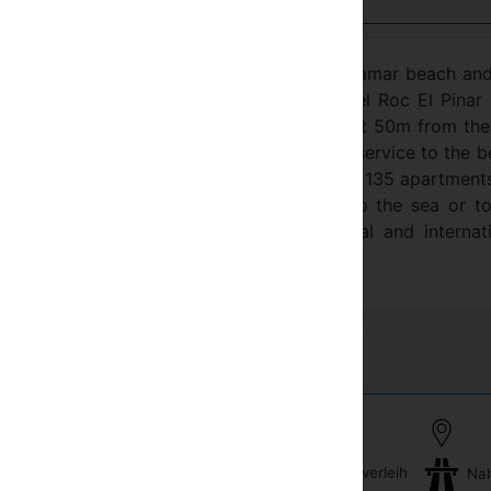
nsicht auf Deutsch
eafy pine wood at about 1,5km from the Playamar beach an
aurants, bars, “chiringuitos”, etc. The Hotel Roc El Pinar 
t , at 100m from the railway station and at 50m from th
l Pinar provides its clients with a free bus service to the 
l Roc El Pinar has a total of 253 rooms and 135 apartments
tes and apartments have fantastic views to the sea or t
wide selection of different local, national and internat
offered in buffet form.
Fahrradverleih
Nah
on