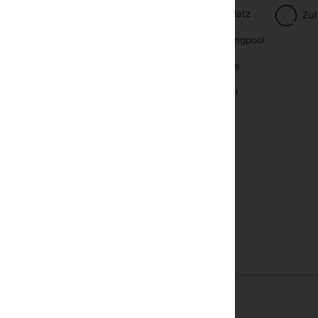
Tennisplatz
Zuf
aanlage
Swimmingpool
ersafe
Massage
ehapparat mit Kabel oder Satelliten
Solarium
bett
en pro Tag eingecheckt werden.
eit vor 12:00 Uhr auschecken.