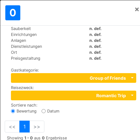
×
Einloggen
0
DE
€
Sauberkeit
n. def.
>
>
Weltweit
Spain
Torremolinos
Einrichtungen
n. def.
Hotel y Apartamentos Roc El Pinar
Anlagen
n. def.
Dienstleistungen
n. def.
Ort
n. def.
+34 971213090
Preisgestaltung
n. def.
Sierra de Guadarrama s/n, 29620
Gastkategorie
:
Group of Friends
Reisezweck
:
Romantic Trip
Sortiere nach
:
Bewertung
Datum
<<
1
>>
Showing
1 - 0
aus
0
Ergebnisse