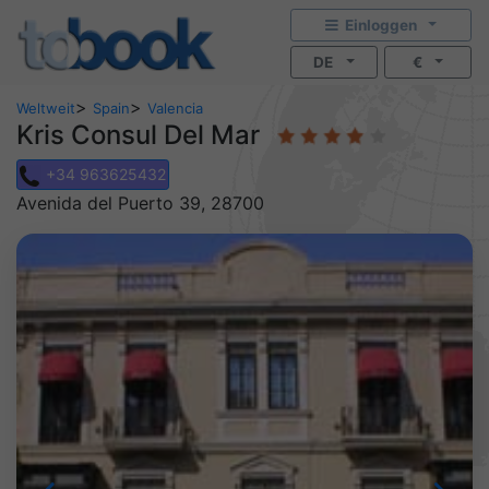
Einloggen
DE
€
>
>
Weltweit
Spain
Valencia
Kris Consul Del Mar
+34 963625432
Avenida del Puerto 39, 28700