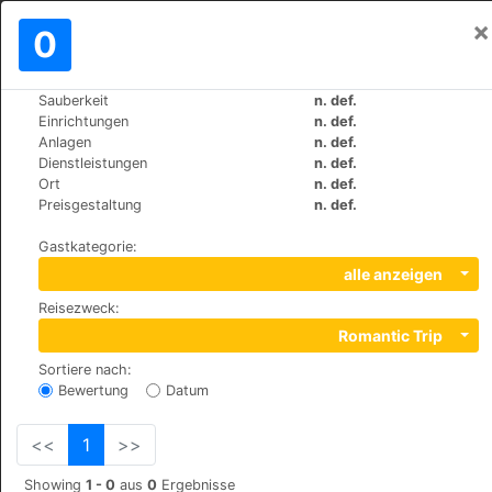
×
Einloggen
0
DE
₪
Sauberkeit
n. def.
>
>
Weltweit
Switzerland
Zurich
Einrichtungen
n. def.
Hotel Alexander
Anlagen
n. def.
Dienstleistungen
n. def.
+41 (0)442518203
Ort
n. def.
Niederdorfstrasse 40, 8001
Preisgestaltung
n. def.
Gastkategorie
:
alle anzeigen
Reisezweck
:
Romantic Trip
Sortiere nach
:
Bewertung
Datum
<<
1
>>
Showing
1 - 0
aus
0
Ergebnisse