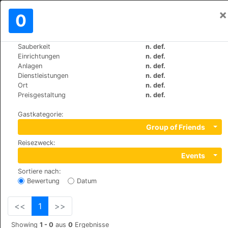
×
Einloggen
0
DE
₪
Sauberkeit
n. def.
>
>
Weltweit
Switzerland
Zurich
Einrichtungen
n. def.
Hotel Alexander
Anlagen
n. def.
Dienstleistungen
n. def.
+41 (0)442518203
Ort
n. def.
Niederdorfstrasse 40, 8001
Preisgestaltung
n. def.
Gastkategorie
:
Group of Friends
Reisezweck
:
Events
Sortiere nach
:
Bewertung
Datum
<<
1
>>
Showing
1 - 0
aus
0
Ergebnisse