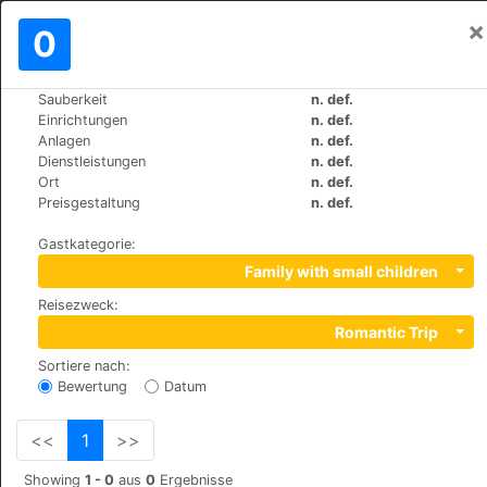
×
Einloggen
0
DE
₪
Sauberkeit
n. def.
>
>
Weltweit
Switzerland
Zurich
Einrichtungen
n. def.
Hotel Alexander
Anlagen
n. def.
Dienstleistungen
n. def.
+41 (0)442518203
Ort
n. def.
Niederdorfstrasse 40, 8001
Preisgestaltung
n. def.
Gastkategorie
:
Family with small children
Reisezweck
:
Romantic Trip
Sortiere nach
:
Bewertung
Datum
<<
1
>>
Showing
1 - 0
aus
0
Ergebnisse