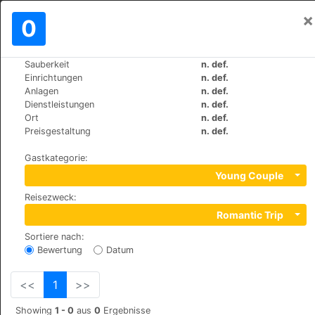
×
Einloggen
0
DE
₪
Sauberkeit
n. def.
>
>
Weltweit
Switzerland
Zurich
Einrichtungen
n. def.
Hotel Alexander
Anlagen
n. def.
Dienstleistungen
n. def.
+41 (0)442518203
Ort
n. def.
Niederdorfstrasse 40, 8001
Preisgestaltung
n. def.
Gastkategorie
:
Young Couple
Reisezweck
:
Romantic Trip
Sortiere nach
:
Bewertung
Datum
<<
1
>>
Showing
1 - 0
aus
0
Ergebnisse