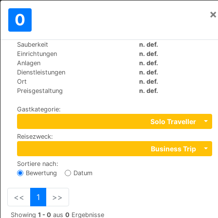
×
Einloggen
0
DE
€
Sauberkeit
n. def.
>
>
Weltweit
Turkey
Antalya
Einrichtungen
n. def.
Kleopatra Suit
Anlagen
n. def.
Dienstleistungen
n. def.
+90 (0)2425135219
Ort
n. def.
Saray Mah. 912 Sok. No : 6 Alanya, 07400
Preisgestaltung
n. def.
Gastkategorie
:
Solo Traveller
Reisezweck
:
Business Trip
Sortiere nach
:
Bewertung
Datum
<<
1
>>
Showing
1 - 0
aus
0
Ergebnisse