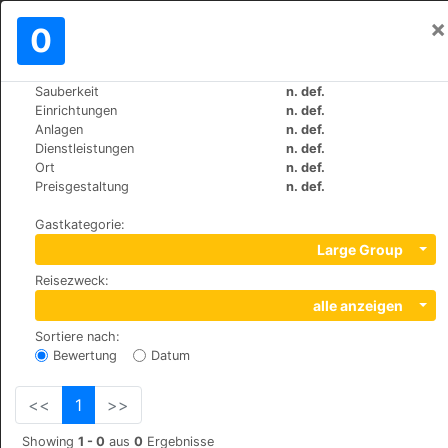
×
Einloggen
0
DE
€
Sauberkeit
n. def.
>
>
Weltweit
Turkey
Antalya
Einrichtungen
n. def.
Kleopatra Suit
Anlagen
n. def.
Dienstleistungen
n. def.
+90 (0)2425135219
Ort
n. def.
Saray Mah. 912 Sok. No : 6 Alanya, 07400
Preisgestaltung
n. def.
Gastkategorie
:
Large Group
Reisezweck
:
alle anzeigen
Sortiere nach
:
Bewertung
Datum
<<
1
>>
Showing
1 - 0
aus
0
Ergebnisse