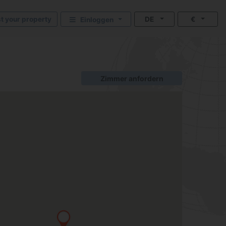
st your property
DE
€
Einloggen
Zimmer anfordern