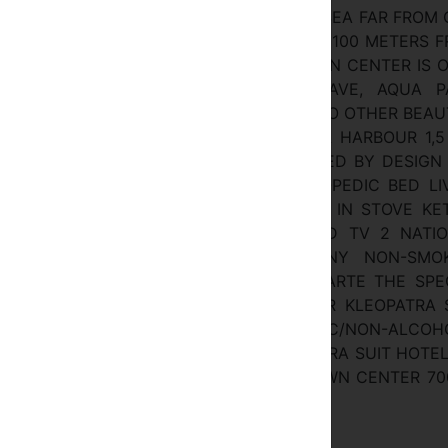
URUS MOUNTAINS AND MEDITERRANEAN SEA FAR FROM 
L OPPORTUNITIES. OUR HOTEL IS PLACED 100 METERS 
BEACH AND THE DISTANCE TO THE TOWN CENTER IS 
ENTER, PLAYPEN, DAMLATA&#350; CAVE, AQUA P
NLY 100 METERS AWAY. THE DISTANCE TO OTHER BEAU
ED TOWER 1,5 KM, PORT 1,5 KM, ALANYA HARBOUR 1,5
 MARINA 5 KM, DIM RIVER 11 KM. CRAFTED BY DESIGN
ROVIDE TO YOU 47M2 BEDROOM ORTHOPEDIC BED LI
EN EQUIPMENTS REFRIGERATOR BUILT- IN STOVE KE
DRYER PHONE AIR CONDITIONING 2 LED TV 2 NATI
S SAFE FREE W&#304;F&#304; BALCONY NON-SMO
 LUNCH : A’LA CARTE DINNER : A’LA CARTE THE SPE
NAL CUISINE PREPARED ESPECIALLY FOR KLEOPATRA 
 LOCAL AND INTERNATIONAL ALCOHOLIC/NON-ALCOH
PORTATION THE DISTANCE FROM KLEOPATRA SUIT HOTEL
PORT 125 KM, BUS TERMINAL 1,5 KM, TOWN CENTER 70