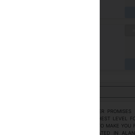
ormalsatz
/ A
hlen Sie im Hotel
nsicht auf Deutsch
SENTS CHARM AND ELEGANCE TOGETHER PROMISES
ECTURE, DESING AND COMFORT AT HIGHEST LEVEL F
 WELL AS GENIALITY AND HOSPITALITY TO MAKE YOU 
ON KLEOPATRA SUIT HOTEL IS LOCATED IN ALAN