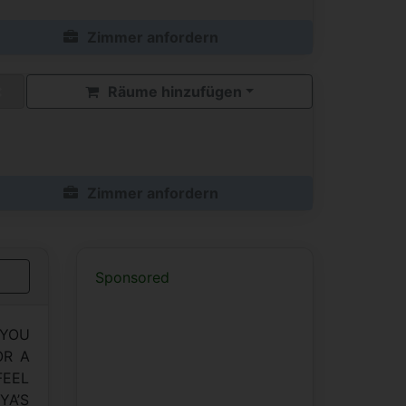
Zimmer anfordern
Räume hinzufügen
Zimmer anfordern
Sponsored
 YOU
OR A
FEEL
YA’S