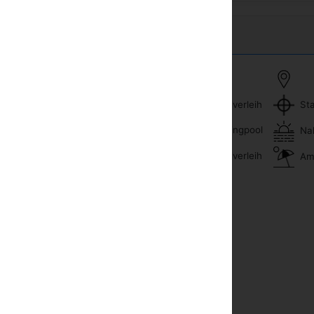
Fahrradverleih
Sta
fon
Swimmingpool
Na
sehapparat
Fahrradverleih
Am 
aanlage
ersafe
ehapparat mit Kabel oder Satelliten