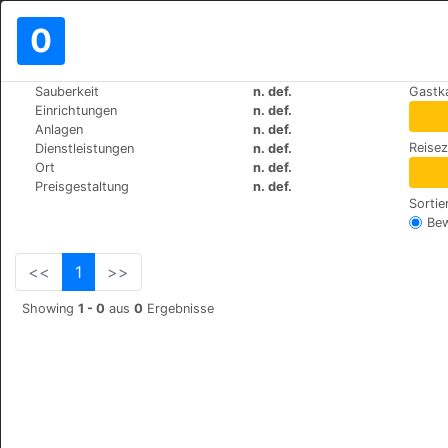
0
>
>
Sauberkeit
n. def.
Gastk
Weltweit
Turkey
Antalya
Einrichtungen
n. def.
Kleopatra Suit
Anlagen
n. def.
Reise
Dienstleistungen
n. def.
Saray Mah. 912 Sok. No
+90 (0)2425135219
Ort
n. def.
Preisgestaltung
n. def.
Sortie
Be
<<
1
>>
Showing
1 - 0
aus
0
Ergebnisse