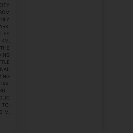
CITY
FROM
ONLY
ARK,
TIES
 KM,
 THE
VING
TTLE
ONAL
KING
CIAL
SUIT
OLIC
 TO:
0 M,