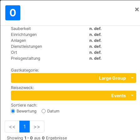
×
Einloggen
0
DE
€
Sauberkeit
n. def.
>
>
Weltweit
Turkey
Antalya
Einrichtungen
n. def.
Kleopatra Suit
Anlagen
n. def.
Dienstleistungen
n. def.
+90 (0)2425135219
Ort
n. def.
Saray Mah. 912 Sok. No : 6 Alanya, 07400
Preisgestaltung
n. def.
Gastkategorie
:
Large Group
Reisezweck
:
Events
Sortiere nach
:
Bewertung
Datum
<<
1
>>
Showing
1 - 0
aus
0
Ergebnisse