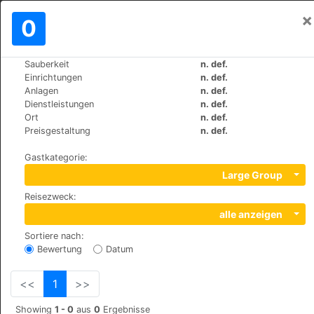
×
Einloggen
0
DE
€
Sauberkeit
n. def.
>
>
Weltweit
Turkey
Antalya
Einrichtungen
n. def.
Oscar Boutique Hotel
Anlagen
n. def.
Dienstleistungen
n. def.
Ort
n. def.
HASIM ISCAN MAH. ATATÜRK CAD. 1302 SOK. NO: 12,
Preisgestaltung
n. def.
07160
Gastkategorie
:
Large Group
Reisezweck
:
alle anzeigen
Sortiere nach
:
Bewertung
Datum
<<
1
>>
Showing
1 - 0
aus
0
Ergebnisse