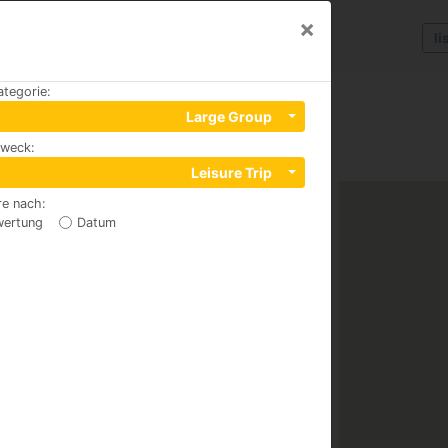
×
li
ategorie
:
Large Group
zweck
:
Leisure Trip
re nach
:
wertung
Datum