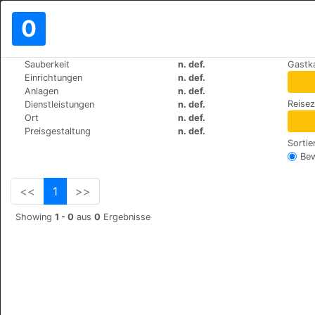
0
>
>
Sauberkeit
n. def.
Gastk
Weltweit
Turkey
Fethiye
Einrichtungen
n. def.
Hotel Remer
Anlagen
n. def.
Reise
Dienstleistungen
n. def.
cahit begec bulv. no:19, 48300
Ort
n. def.
Preisgestaltung
n. def.
Sortie
Be
<<
1
>>
Showing
1 - 0
aus
0
Ergebnisse