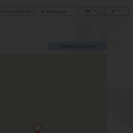
st your property
DE
€
Einloggen
Zimmer anfordern