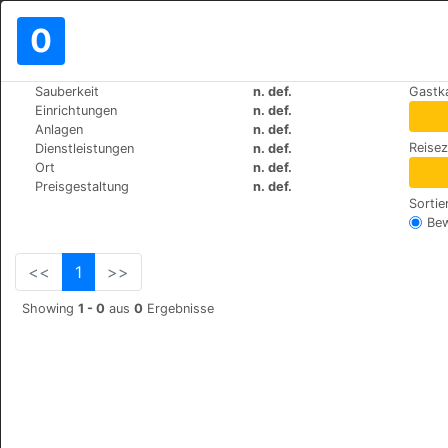
0
>
>
Sauberkeit
n. def.
Gastk
Weltweit
Turkey
Urgup
Einrichtungen
n. def.
Dere Suites Cappadocia
Anlagen
n. def.
Reise
Dienstleistungen
n. def.
Dereler Mah. No:49, 50400
Ort
n. def.
Preisgestaltung
n. def.
Sortie
Be
<<
1
>>
Showing
1 - 0
aus
0
Ergebnisse