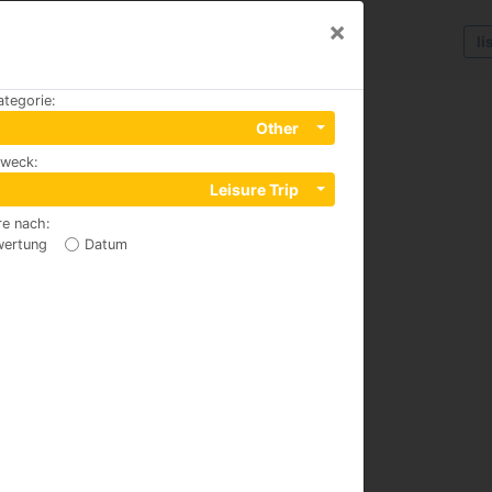
×
li
ategorie
:
Other
zweck
:
Leisure Trip
re nach
:
wertung
Datum