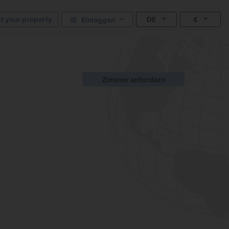
st your property
DE
€
Einloggen
Zimmer anfordern