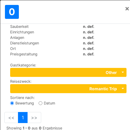
×
Einloggen
0
DE
€
Sauberkeit
n. def.
>
>
Weltweit
Turkey
Urgup
Einrichtungen
n. def.
Dere Suites Cappadocia
Anlagen
n. def.
Dienstleistungen
n. def.
Ort
n. def.
Dereler Mah. No:49, 50400
Preisgestaltung
n. def.
Gastkategorie
:
Other
Reisezweck
:
Romantic Trip
Sortiere nach
:
Bewertung
Datum
<<
1
>>
Showing
1 - 0
aus
0
Ergebnisse