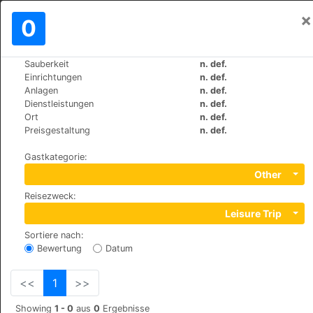
×
Einloggen
0
DE
€
Sauberkeit
n. def.
>
>
Weltweit
United-Arab-Emirates
Ras-Al-Khaimah
Einrichtungen
n. def.
Al Hamra Fort Hotel and Beach
Anlagen
n. def.
Resort
Dienstleistungen
n. def.
Ort
n. def.
Preisgestaltung
n. def.
+971 72446666
Gastkategorie
:
PO BOX 1468, 1468
Other
Reisezweck
:
Leisure Trip
Sortiere nach
:
Bewertung
Datum
<<
1
>>
Showing
1 - 0
aus
0
Ergebnisse