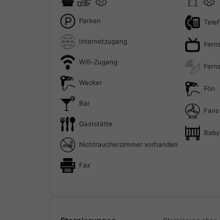
Parken
Tele
Internetzugang
Fern
Wifi-Zugang
Ferns
Wecker
Fön
Bar
Fans
Gaststätte
Baby
Nichtraucherzimmer vorhanden
Fax