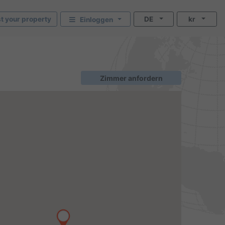
st your property
DE
kr
Einloggen
Zimmer anfordern