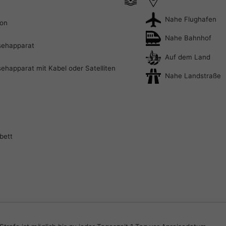
Nahe Flughafen
fon
Nahe Bahnhof
sehapparat
Auf dem Land
ehapparat mit Kabel oder Satelliten
Nahe Landstraße
bett