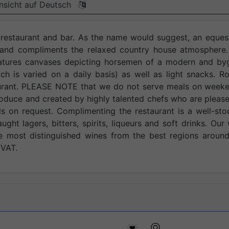
nsicht auf Deutsch
, restaurant and bar. As the name would suggest, an eques
 and compliments the relaxed country house atmosphere.
features canvases depicting horsemen of a modern and by
ch is varied on a daily basis) as well as light snacks. 
taurant. PLEASE NOTE that we do not serve meals on week
oduce and created by highly talented chefs who are pleas
eds on request. Complimenting the restaurant is a well-st
ht lagers, bitters, spirits, liqueurs and soft drinks. Our
he most distinguished wines from the best regions aroun
 VAT.