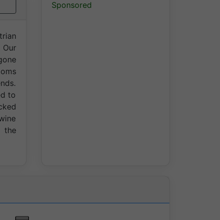
Sponsored
trian
 Our
gone
Rooms
ends.
ed to
ocked
 wine
d the