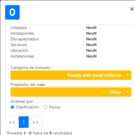
×
Iniciar sesión
0
ES
€
Limpieza
NeuN
>
>
Mundo
Bulgaria
Bansko
Instalaciones
NeuN
Grand Royale Hotel & Spa
Discapacitados
NeuN
Servicios
NeuN
+359 (0)74996044
Ubicación
NeuN
Todorini Ochi 3, 2770
Instalaciones
NeuN
Categoría de invitado
:
Family with small children
Propósito del viaje
:
Other
Ordenar por
:
Clasificación
Fecha
<<
1
>>
Showing
1 - 0
fuera de
0
resultados