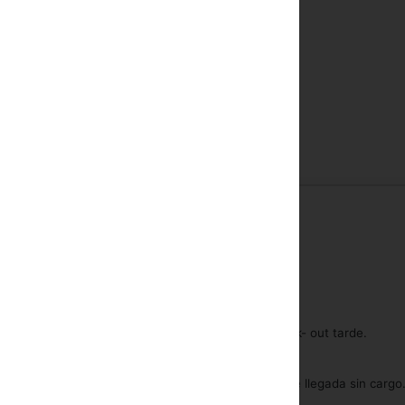
le desde las 14:00en adelante.
e las 12:00 horas.
las 24 horas del día.
quier edad son bienvenidos.
ponible por EUR 10.00 por persona por noche.
ico de forma gratuita.
tas pequeñas por EUR 15.00 por noche.
ajes gratuito en caso de check- in temprano o check- out tarde.
 servicio de recogida.
posible hasta las 6 de la tarde 1 día antes del día de llegada sin cargo