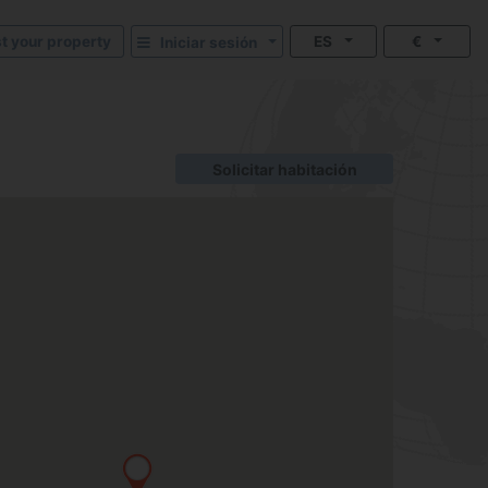
st your property
ES
€
Iniciar sesión
Solicitar habitación