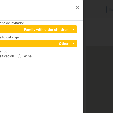
×
li
ría de invitado
:
Family with older children
ito del viaje
:
Other
ar por
:
sificación
Fecha