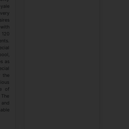
yale
very
sires
 with
o 120
ents.
cial
pool,
s as
ecial
r the
cious
e of
. The
 and
able