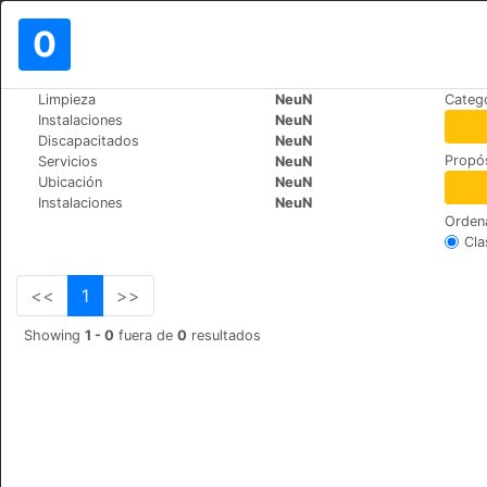
0
>
>
Limpieza
NeuN
Catego
Mundo
Bulgaria
Bansko
Instalaciones
NeuN
Grand Royale Hotel & Spa
Discapacitados
NeuN
Propós
Servicios
NeuN
Todorini Ochi 3, 2770
+359 (0)74996044
Ubicación
NeuN
Instalaciones
NeuN
Orden
Cla
<<
1
>>
Showing
1 - 0
fuera de
0
resultados