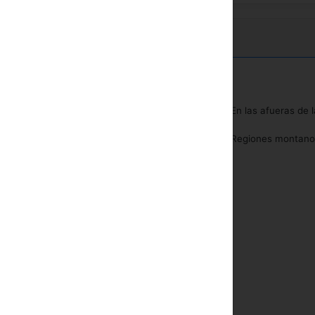
nibar
Tours y excursiones
En las afueras de l
léfono
Sauna
Regiones montano
V
Deportes de invierno
cador de pelo
Piscina
una
Centro de salud
Masaje
Gimnasio