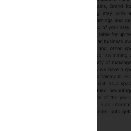
es. Nestled in the lap of the Pirin Mountains, Grand Ro
s not only a great view, but a relaxing stay with e
re spacious and bright, catering to all yearnings and de
will feel well rested and energized at the end of your stay
 and Cigar Bar. The conference room is suitable for up t
nars, presentations, team buildings and other business ev
 suitable for weddings, official dinners and other spe
rs excellent conditions for relaxation: indoor swimming 
team bath, Jacuzzi, Hammam SPA and a variety of massage
hysical and spiritual wellbeing. For the kids we have a sp
 guests can sink in fun activities and entertainment. Fo
ttle service to and from the cabin lift, as well as a spa
ki equipment. The mountain lovers can take advantag
g landmarks and picnics during warm periods of the year
& SPA is committed to customer service. In an informal
mbience we shall endeavor to help you create unforgett
it during the next holiday season.