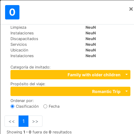
×
Iniciar sesión
0
ES
€
Limpieza
NeuN
>
>
Mundo
Bulgaria
Bansko
Instalaciones
NeuN
Salena
Discapacitados
NeuN
Servicios
NeuN
+359 (0)74991229
Ubicación
NeuN
Tcar Simeon 19-21, 2770
Instalaciones
NeuN
Categoría de invitado
:
Family with older children
Propósito del viaje
:
Romantic Trip
Ordenar por
:
Clasificación
Fecha
<<
1
>>
Showing
1 - 0
fuera de
0
resultados