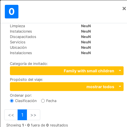
×
Iniciar sesión
0
ES
лв
Limpieza
NeuN
>
>
Mundo
Cyprus
Tochni
Instalaciones
NeuN
Jasmines House
Discapacitados
NeuN
Servicios
NeuN
+357 99252129
Ubicación
NeuN
Saint Constantine & Helen, 7740
Instalaciones
NeuN
Categoría de invitado
:
Family with small children
Propósito del viaje
:
mostrar todos
Ordenar por
:
Clasificación
Fecha
<<
1
>>
Showing
1 - 0
fuera de
0
resultados