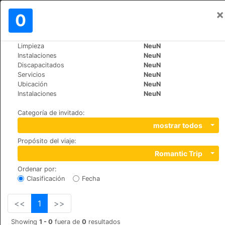
×
Iniciar sesión
0
ES
лв
Limpieza
NeuN
>
>
Mundo
Cyprus
Tochni
Instalaciones
NeuN
Jasmines House
Discapacitados
NeuN
Servicios
NeuN
+357 99252129
Ubicación
NeuN
Saint Constantine & Helen, 7740
Instalaciones
NeuN
Categoría de invitado
:
mostrar todos
Propósito del viaje
:
Romantic Trip
Ordenar por
:
Clasificación
Fecha
<<
1
>>
Showing
1 - 0
fuera de
0
resultados