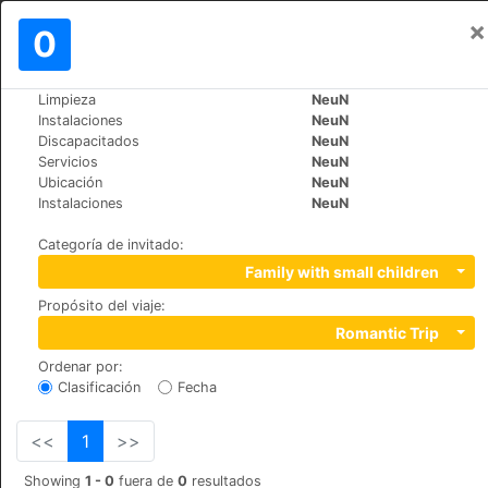
×
Iniciar sesión
0
ES
¥
Limpieza
NeuN
>
>
Mundo
France
Paris
Instalaciones
NeuN
Hôtel Dauphin
Discapacitados
NeuN
Servicios
NeuN
+33 (0)1 47 73 71 63
Ubicación
NeuN
45, rue Jean Jaurès, 92800
Instalaciones
NeuN
Categoría de invitado
:
Family with small children
Propósito del viaje
:
Romantic Trip
Ordenar por
:
Clasificación
Fecha
<<
1
>>
Showing
1 - 0
fuera de
0
resultados