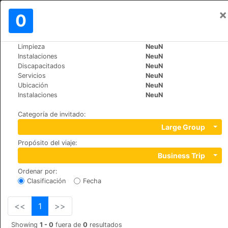
×
Iniciar sesión
0
ES
RM
Limpieza
NeuN
>
>
Mundo
France
Paris
Instalaciones
NeuN
Hôtel Dauphin
Discapacitados
NeuN
Servicios
NeuN
+33 (0)1 47 73 71 63
Ubicación
NeuN
45, rue Jean Jaurès, 92800
Instalaciones
NeuN
Categoría de invitado
:
Large Group
Propósito del viaje
:
Business Trip
Ordenar por
:
Clasificación
Fecha
<<
1
>>
Showing
1 - 0
fuera de
0
resultados