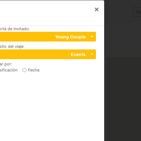
×
li
ría de invitado
:
Young Couple
ito del viaje
:
92800
Events
ar por
:
sificación
Fecha