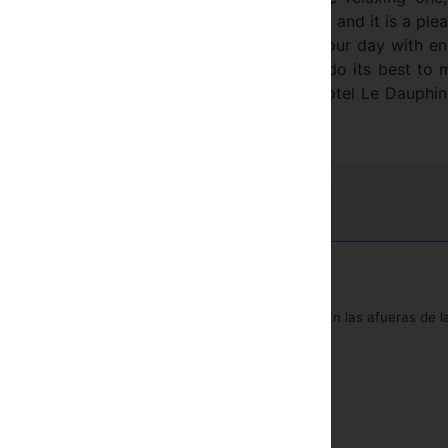
 buffet breakfast is an extreme refinement and it is a ple
t in our small garden on sunny days. Start your day with e
 be welcomed by our warm team which will do its best to 
ook forward to helping you discover the Hotel Le Dauphi
En las afueras de l
Minibar
Teléfono
Aire acondicionado
Caja fuerte en la habitacion