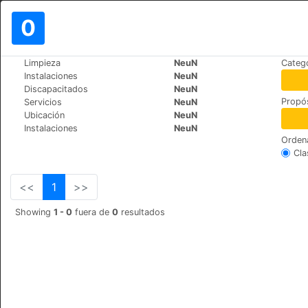
0
>
>
Limpieza
NeuN
Catego
Mundo
France
Paris
Instalaciones
NeuN
Hôtel Dauphin
Discapacitados
NeuN
Propós
Servicios
NeuN
45, rue Jean Jaurès, 
+33 (0)1 47 73 71 63
Ubicación
NeuN
Instalaciones
NeuN
Orden
Cla
<<
1
>>
Showing
1 - 0
fuera de
0
resultados