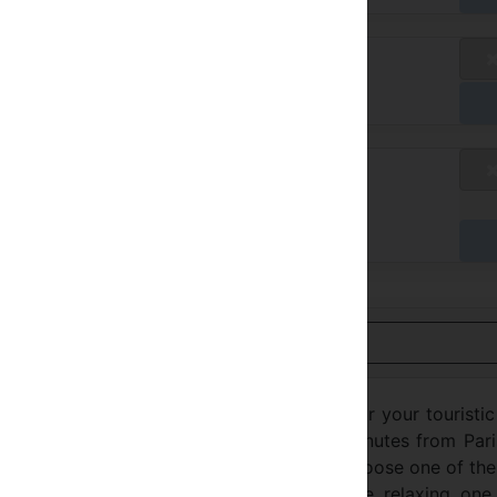
rifa estándar
/ A
gar en el hotel
rifa estándar
/ A
gar en el hotel
Ver en español
rming hotel, welcomes you all year long for your touristi
 business center La Défense and about 10 minutes from Par
ed with diffusing perfume lamps. You can choose one of the
on: the natural touch, the tonic one, the relaxing one,