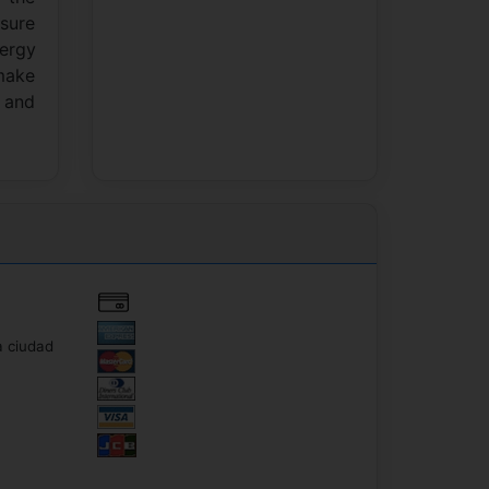
asure
nergy
make
n and
a ciudad