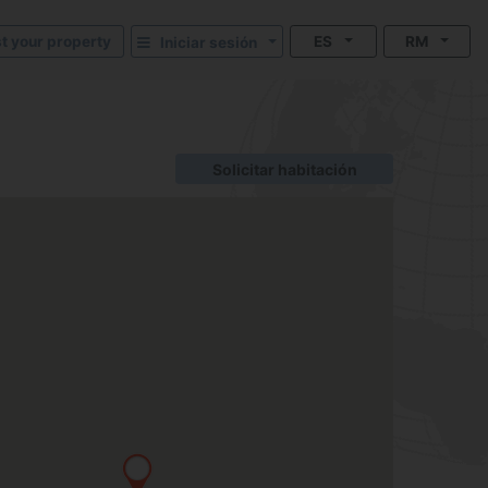
st your property
ES
RM
Iniciar sesión
Solicitar habitación