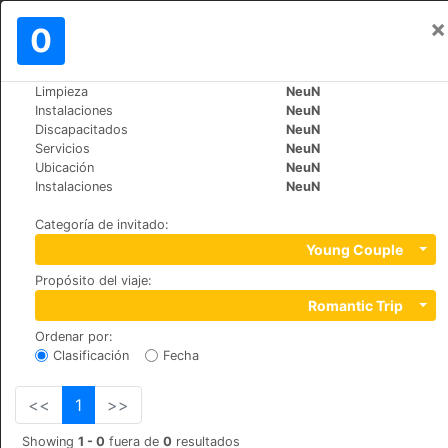
×
Iniciar sesión
0
ES
₪
Limpieza
NeuN
>
>
Mundo
France
Paris
Instalaciones
NeuN
Hotel Régence
Discapacitados
NeuN
Servicios
NeuN
+33 (0)143875382
Ubicación
NeuN
33 rue de Saint-Petersbourg, 75008
Instalaciones
NeuN
Categoría de invitado
:
Young Couple
Propósito del viaje
:
Romantic Trip
Ordenar por
:
Clasificación
Fecha
<<
1
>>
Showing
1 - 0
fuera de
0
resultados