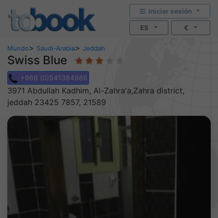
Iniciar sesión
ES
€
>
>
Mundo
Saudi-Arabia
Jeddah
Swiss Blue
+966 (0)541384986
3971 Abdullah Kadhim, Al-Zahra'a,Zahra district,
jeddah 23425 7857, 21589