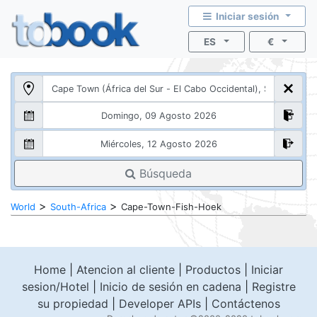
Iniciar sesión
ES
€
Búsqueda
>
>
World
South-Africa
Cape-Town-Fish-Hoek
Home
|
Atencion al cliente
|
Productos
|
Iniciar
sesion/Hotel
|
Inicio de sesión en cadena
|
Registre
su propiedad
|
Developer APIs
|
Contáctenos