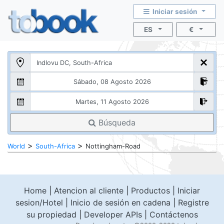
Iniciar sesión
ES
€
Búsqueda
>
>
World
South-Africa
Nottingham-Road
Home
|
Atencion al cliente
|
Productos
|
Iniciar
sesion/Hotel
|
Inicio de sesión en cadena
|
Registre
su propiedad
|
Developer APIs
|
Contáctenos