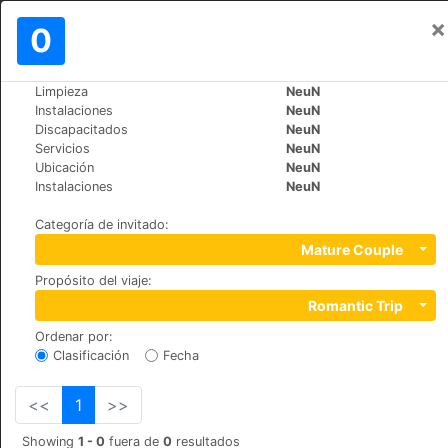
×
Iniciar sesión
0
ES
$
Limpieza
NeuN
>
>
Mundo
Spain
Barcelona-Cardona
Instalaciones
NeuN
Hotel Bremon
Discapacitados
NeuN
Servicios
NeuN
+34 938684902
Ubicación
NeuN
Calle Cambres, 15, 08261
Instalaciones
NeuN
Categoría de invitado
:
Mature Couple
Propósito del viaje
:
Romantic Trip
Ordenar por
:
Clasificación
Fecha
<<
1
>>
Showing
1 - 0
fuera de
0
resultados