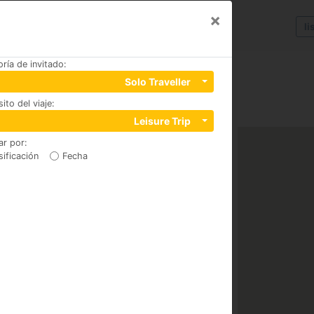
×
li
ría de invitado
:
Solo Traveller
ito del viaje
:
Leisure Trip
ar por
:
sificación
Fecha