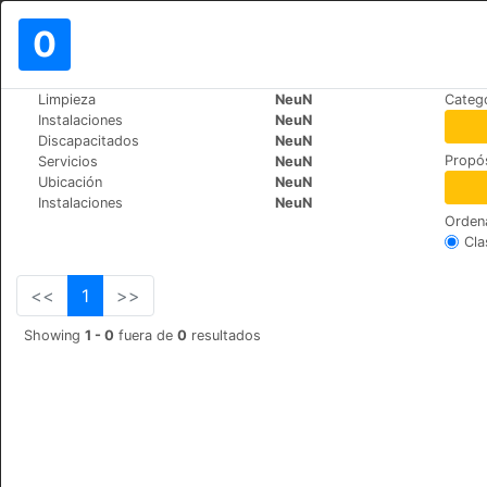
0
>
>
Limpieza
NeuN
Catego
Mundo
Spain
Cruz-de-Tejeda
Instalaciones
NeuN
Hotel Rural El Refugio
Discapacitados
NeuN
Propós
Servicios
NeuN
Calle Cruz de Tejeda S/N, 35328
Ubicación
NeuN
Instalaciones
NeuN
Orden
Cla
<<
1
>>
Showing
1 - 0
fuera de
0
resultados