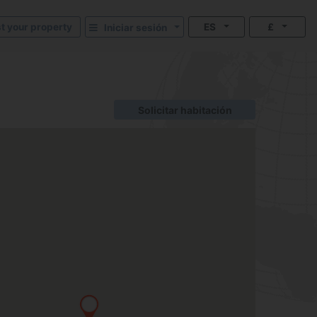
st your property
ES
£
Iniciar sesión
Solicitar habitación